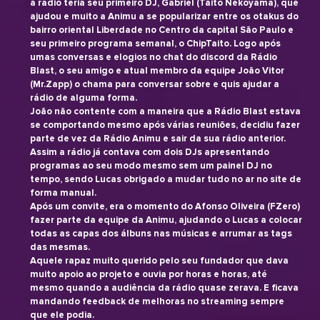
a rádio teria seu primeiro DJ, Gabriel (Taito Nekoyama), que
ajudou e muito a Animu a se popularizar entre os otakus do
bairro oriental Liberdade no Centro da capital São Paulo e
seu primeiro programa semanal, o ChipTaito. Logo após
umas conversas e elogios no chat do discord da Rádio
Blast, o seu amigo e atual membro da equipe João Vitor
(Mr.Zapp) o chama para conversar sobre e quis ajudar a
rádio de alguma forma.
João não contente com a maneira que a Rádio Blast estava
se comportando mesmo após várias reuniões, decidiu fazer
parte de vez da Rádio Animu e sair da sua rádio anterior.
Assim a rádio já contava com dois DJs apresentando
programas ao seu modo mesmo sem um painel DJ no
tempo, sendo Lucas obrigado a mudar tudo no ar no site de
forma manual.
Após um convite, era o momento do Afonso Oliveira (FZero)
fazer parte da equipe da Animu, ajudando o Lucas a colocar
todas as capas dos álbuns nas músicas e arrumar as tags
das mesmas.
Aquele rapaz muito querido pelo seu fundador que dava
muito apoio ao projeto e ouvia por horas e horas, até
mesmo quando a audiência da rádio quase zerava. E ficava
mandando feedback de melhoras no streaming sempre
que ele podia.