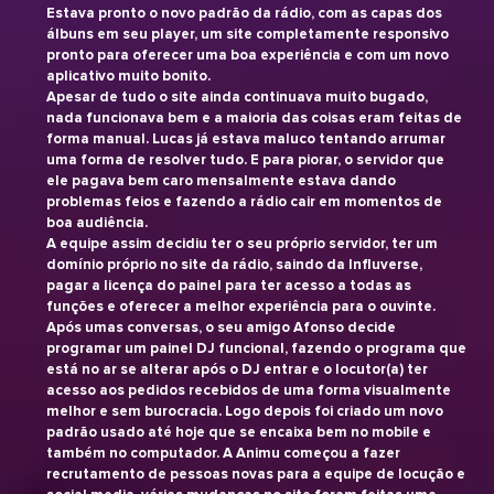
Estava pronto o novo padrão da rádio, com as capas dos
álbuns em seu player, um site completamente responsivo
pronto para oferecer uma boa experiência e com um novo
aplicativo muito bonito.
Apesar de tudo o site ainda continuava muito bugado,
nada funcionava bem e a maioria das coisas eram feitas de
forma manual. Lucas já estava maluco tentando arrumar
uma forma de resolver tudo. E para piorar, o servidor que
ele pagava bem caro mensalmente estava dando
problemas feios e fazendo a rádio cair em momentos de
boa audiência.
A equipe assim decidiu ter o seu próprio servidor, ter um
domínio próprio no site da rádio, saindo da Influverse,
pagar a licença do painel para ter acesso a todas as
funções e oferecer a melhor experiência para o ouvinte.
Após umas conversas, o seu amigo Afonso decide
programar um painel DJ funcional, fazendo o programa que
está no ar se alterar após o DJ entrar e o locutor(a) ter
acesso aos pedidos recebidos de uma forma visualmente
melhor e sem burocracia. Logo depois foi criado um novo
padrão usado até hoje que se encaixa bem no mobile e
também no computador. A Animu começou a fazer
recrutamento de pessoas novas para a equipe de locução e