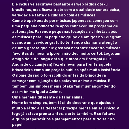
Ele inclusive escutava bastante as web rádios otaku
brasileiras, mas ficava triste com a qualidade sonora baixa,
variedade e falta de cuidado com as músicas.
Como é apaixonado por músicas japonesas, começou com
uma pequena brincadeira após conhecer um programa de
automação. Fazendo pequenas locuções e vinhetas após
as músicas para um pequeno grupo de amigos no Telegram
usando um servidor gratuito tentando chamar a atenção
de uma garota que ele gostava bastante tocando músicas
favoritas da mesma (porém não deu muito certo). Logo, um
amigo dele de longa data que mora em Portugal (Luis
Andrade ou Lumijean) fez ele levar para frente aquela
brincadeira como um projeto publico após muita insistência.
O nome da rádio foi escolhido antes da brincadeira
começar com a junção das palavras anime e música. E
também um simples meme otaku “animu/mango” Sendo
assim Animu igual a Anime.
Uma maneira diferente de falar anime.
Nome bem simples, bem fácil de decorar e que ajudou e
muito a rádio a se destacar principalmente em seu início. A
logo já estava pronta antes, a arte também. E só faltava
alguns preparatórios e planejamentos para tudo sair do
papel.