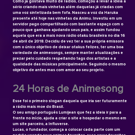
Como já gostava muito de rádios, começou a levar a ideia a
sério criando mais vinhetas além daquelas já criadas com
uma voz sintetizada bem fofa. Nasceu a voz da Haruka
presente até hoje nas vinhetas da Animu. Investiu em um
servidor pago compartilhado com bastante espaço com o
pouco que ganhava ajudando seus pais, e assim fundou
aquela que era a mais nova rádio otaku brasileira no dia 16
de abril de 2018. Decidiu de vez ter a sua própria emissora
com o único objetivo de deixar otakus felizes, ter uma boa
variedade de animesongs, sempre manter atualizações e
prezar pelo cuidado respeitando tags dos artistas e a
qualidade das músicas principalmente. Seguindo o mesmo
objetivo de antes mas com amor ao seu projeto.
24 Horas de Animesong
Esse foi o primeiro slogan daquela que iria ser futuramente
a rádio mais moe do Brasil.
O seu amigo português Lumijean que fez a ideia ir para a
frente no início, ajuda a criar o site e hospedar o mesmo em
um site parceiro, a Influverse.
Lucas, o fundador, começa a colocar cada parte com um