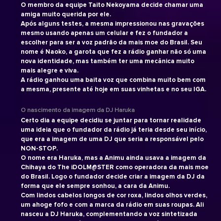
O membro da equipe Taito Nekoyama decide chamar uma
amiga muito querida por ele.
Após alguns testes, a mesma impressionou nas gravações
mesmo usando apenas um celular e fez o fundador a
escolher para ser a voz padrão da mais moe do Brasil. Seu
nome é Naoko, a garota que fez a rádio ganhar não só uma
nova identidade, mas também ter uma mecânica muito
mais alegre e viva.
A rádio ganhou uma baita voz que combina muito bem com
a mesma, presente até hoje em suas vinhetas e no seu IGA.
O nascimento da imagem da DJ Haruka
Certo dia a equipe decidiu se juntar para tornar realidade
uma ideia que o fundador da rádio já teria desde seu início,
que era a imagem de uma DJ que seria a responsável pelo
NON-STOP.
O nome era Haruka, mas a Animu ainda usava a imagem da
Chihaya do The iDOLM@STER como operadora da mais moe
do Brasil. Logo o fundador decide criar a imagem da DJ da
forma que ele sempre sonhou, a cara da Animu.
Com lindos cabelos longos de cor roxa, lindos olhos verdes,
um ahoge fofo e com a marca da rádio em suas roupas. Ali
nasceu a DJ Haruka, complementando a voz sintetizada