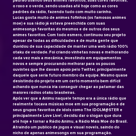
padrão usando seus animes favoritos, suas cores favoritas,
o roxo e o verde, sendo usadas até hoje como as cores
padrões da rádio, fazendo tudo com muito carinho.
Lucas gosta muito de animes fofinhos (os famosos animes
moe) e sua rádio já estava preenchida com suas
animesongs favoritas do mesmos e de outros dos seus
animes favoritos. Com todo esmero, continuou seu projeto
apesar de todas as dificuldades e de muita gente que
duvidou de sua capacidade de manter uma web rádio 100%
otaku de verdade. Foi criando vinhetas novas e melhorando
cada vez mais a mecânica, investindo em equipamentos
novos e sempre procurando melhorar para os poucos
ouvintes que lhe davam apoio pelo Twitter, principalmente
daquele que seria futuro membro da equipe. Mesmo quase
desistindo do projeto em um certo momento bem difícil
achando que nunca iria conseguir chegar ao patamar das
maiores rádios otaku brasileiras.
Após ver que a Animu naquele tempo era a única rádio que
realmente tocava músicas moe em sua programação e de
seus grupos favoritos de idols como The IDOLM@STER e
principalmente Love Live!, decidiu dar o slogan que dura
até hoje e tornar a Rádio Animu, a Rádio Mais Moe do Brasil.
Atraindo um publico de jogos e visual novels, saindo do
nicho de apenas animesongs em sua programação.