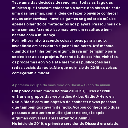
Teve uma das decisões de renomear todas as tags das
músicas que tocavam colocando o nome das obras de cada
uma das mesmas, com a ideia de fazer o ouvinte conhecer
novos animes/visual novels e games se gostar da música
apenas olhando os metadados nos players. Passou mais de
uma semana fazendo isso mas teve um resultado bem
bacana com a mudança.
Foi melhorando, trazendo coisas novas para a rádio,
investindo em servidores e painel melhores. Até mesmo
quando não tinha tempo algum, tirava um tempinho para
se dedicar ao seu projeto. Fazendo tudo sozinho, vinhetas,
os programas ao vivo e até mesmo as publicações nas
redes sociais da rádio. Até que no início de 2019 as coisas
começaram a mudar.
A primeira equipe da mais moe do Brasil – O ano da Animu
Um pouco desanimado no final de 2018, Lucas decidiu
entrar em grupos das web rádios Akiba, Rádio J-Hero e a
Rádio Blast! com um objetivo de conhecer novas pessoas
que também gostavam de rádio. Acabou conhecendo duas
pessoas que queriam muito ajudar no projeto após
algumas conversas apresentando a Animu.
No início de 2019, o primeiro servidor do Discord era criado,