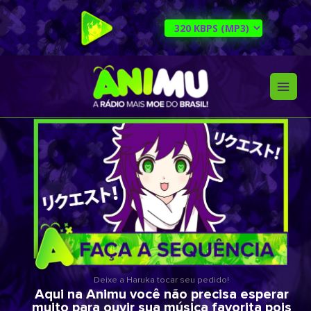
Ir
para
o
conteúdo
Deixe a Haruka tocar seu pedido!
Aqui na Animu você não precisa esperar
muito para ouvir sua música favorita pois